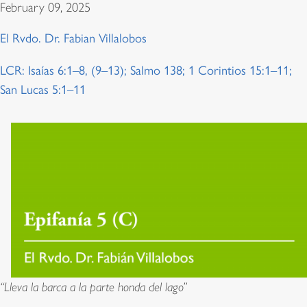
February 09, 2025
El Rvdo. Dr. Fabian Villalobos
LCR: Isaías 6:1–8, (9–13); Salmo 138; 1 Corintios 15:1–11;
San Lucas 5:1–11
“Lleva la barca a la parte honda del lago”