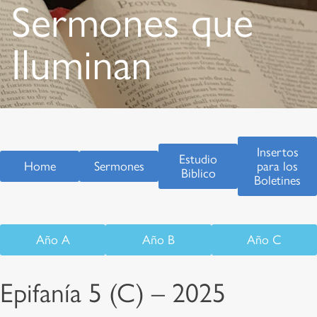
Sermones que
Iluminan
Insertos
Estudio
Home
Sermones
para los
Biblico
Boletines
Año A
Año B
Año C
Epifanía 5 (C) – 2025