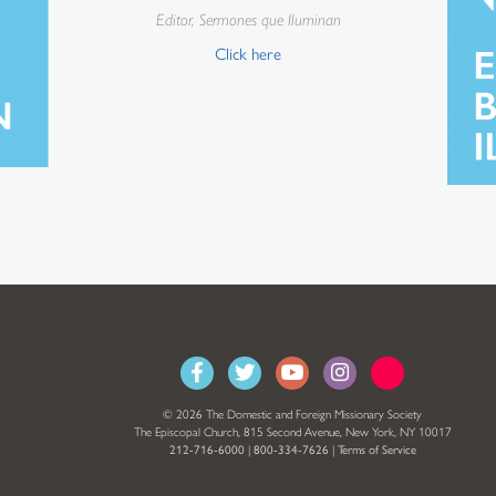
Editor, Sermones que Iluminan
Click here
© 2026 The Domestic and Foreign Missionary Society
The Episcopal Church, 815 Second Avenue, New York, NY 10017
212-716-6000
|
800-334-7626
|
Terms of Service