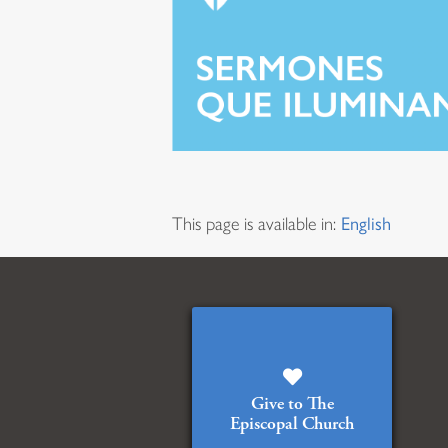
This page is available in:
English
Give to The
Episcopal Church