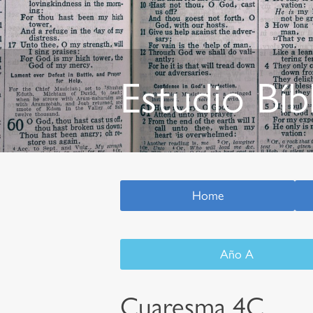
Estudio Bíb
Home
Año A
Cuaresma 4C