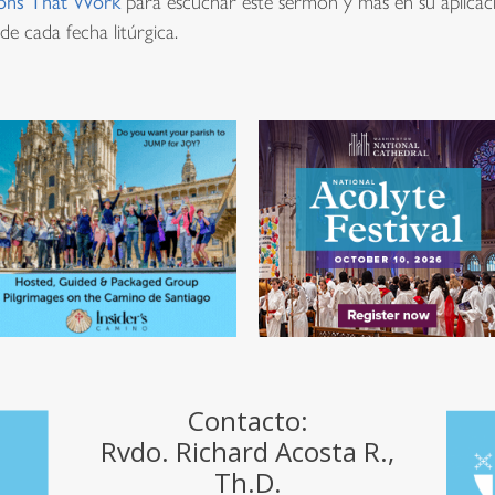
ons That Work
para escuchar este sermón y más en su aplicaci
de cada fecha litúrgica.
Contacto:
Rvdo. Richard Acosta R.,
Th.D.