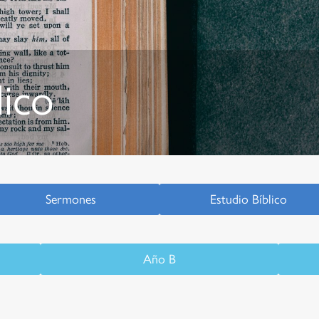
lico
Sermones
Estudio Bíblico
Año B