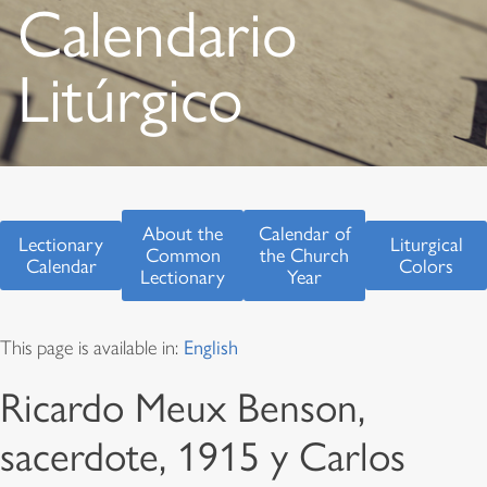
Calendario
Litúrgico
About the
Calendar of
Lectionary
Liturgical
Common
the Church
Calendar
Colors
Lectionary
Year
This page is available in:
English
Ricardo Meux Benson,
sacerdote, 1915 y Carlos