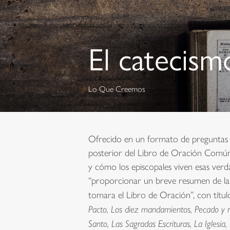
El catecism
Lo Que Creemos
Ofrecido en un formato de preguntas y
posterior del Libro de Oración Común, 
y cómo los episcopales viven esas ver
“proporcionar un breve resumen de las 
tomara el Libro de Oración”, con títu
Pacto, Los diez mandamientos, Pecado y re
Santo, Las Sagradas Escrituras, La Iglesia,