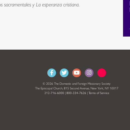
os sacramentales y La esperanza cristiana.
© 2026 The Domestic and Foreign Missionary Society
The Episcopal Church, 815 Second Avenue, New York, NY 10017
212-716-6000
|
800-334-7626
|
Terms of Service