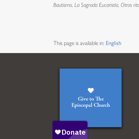
Bautismo, La Sagrada Eucaristía, Otros rit
This page is available in:
English
Give to The
Episcopal Church