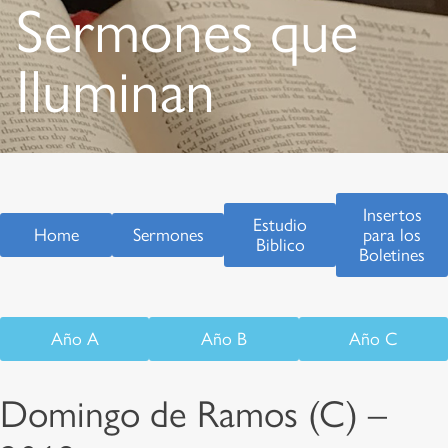
Sermones que
Iluminan
Insertos
Estudio
Home
Sermones
para los
Biblico
Boletines
Año A
Año B
Año C
Domingo de Ramos (C) –