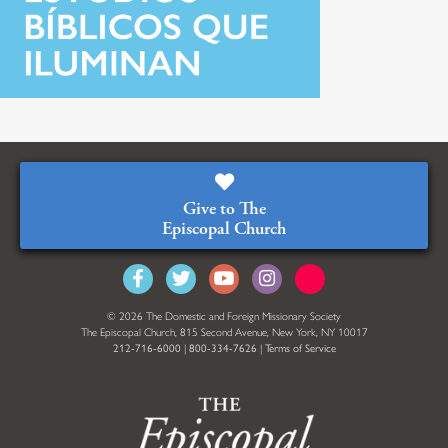
Give to The
Episcopal Church
© 2026 The Domestic and Foreign Missionary Society
The Episcopal Church, 815 Second Avenue, New York, NY 10017
212-716-6000
|
800-334-7626
|
Terms of Service