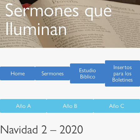
Sermones que
Iluminan
Insertos
Estudio
Home
Sermones
para los
Biblico
Boletines
Año A
Año B
Año C
Navidad 2 – 2020