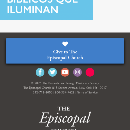
Give to The
Episcopal Church
© 2026 The Domestic and Foreign Missionary Society
The Episcopal Church, 815 Second Avenue, New York, NY 10017
212-716-6000
|
800-334-7626
|
Terms of Service