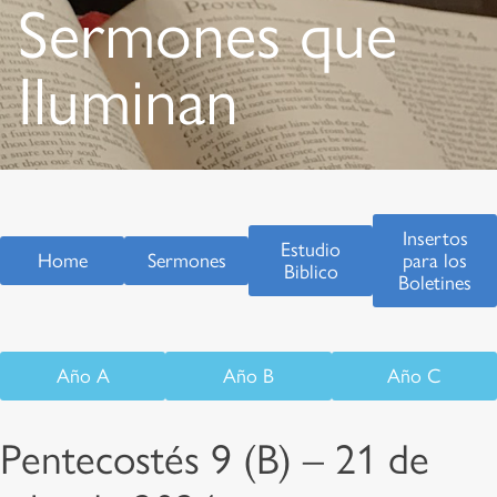
Sermones que
Iluminan
Insertos
Estudio
Home
Sermones
para los
Biblico
Boletines
Año A
Año B
Año C
Pentecostés 9 (B) – 21 de