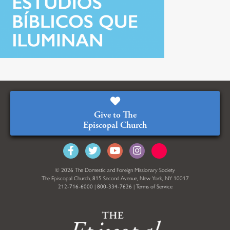
Give to The
Episcopal Church
© 2026 The Domestic and Foreign Missionary Society
The Episcopal Church, 815 Second Avenue, New York, NY 10017
212-716-6000
|
800-334-7626
|
Terms of Service