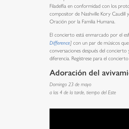
Filadelfia en conformidad con los prot
compositor de Nashville Kory Caudill y
Oración por la Familia Humana.
El concierto está enmarcado por el e
Difference
]
con un par de músicos que c
conversaciones después del concierto y
diferencia. Regístrese para el conciert
Adoración del avivam
Domingo 23 de mayo
a las 4 de la tarde, tiempo del Este