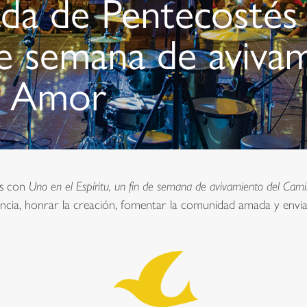
da de Pentecostés
de semana de aviva
l Amor
és con
Uno en el Espíritu, un fin de semana de avivamiento del Ca
erencia, honrar la creación, fomentar la comunidad amada y envia