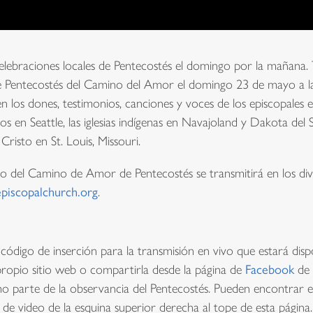
celebraciones locales de Pentecostés el domingo por la mañana. 
e Pentecostés del Camino del Amor el domingo 23 de mayo a las 
 en los dones, testimonios, canciones y voces de los episcopales 
os en Seattle, las iglesias indígenas en Navajoland y Dakota del Su
Cristo en St. Louis, Missouri.
o del Camino de Amor de Pentecostés se transmitirá en los dive
iscopalchurch.org
.
ódigo de inserción para la transmisión en vivo que estará disp
propio sitio web o compartirla desde la página de
Facebook
de l
mo parte de la observancia del Pentecostés. Pueden encontrar el
de video de la esquina superior derecha al tope de esta página.