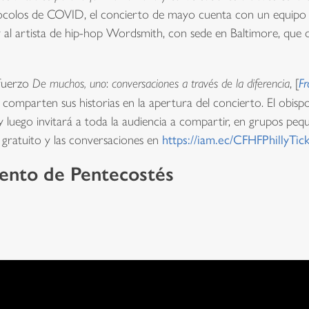
ocolos de COVID, el concierto de mayo cuenta con un equipo di
 al artista de hip-hop Wordsmith, con sede en Baltimore, que of
sfuerzo
De muchos, uno
:
conversaciones a través de la diferencia
, [
Fr
omparten sus historias en la apertura del concierto. El obispo
 luego invitará a toda la audiencia a compartir, en grupos peq
o gratuito y las conversaciones en
https://iam.ec/CFHFPhillyTic
iento de Pentecostés