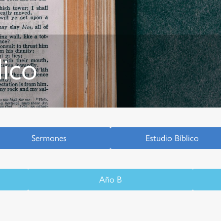
lico
Sermones
Estudio Bíblico
Año B