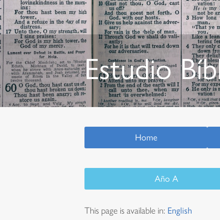
Estudio Bíb
Home
Año A
This page is available in:
English