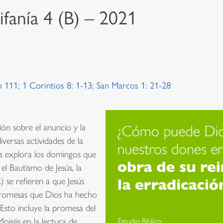
ifanía 4 (B) – 2021
111; 1 Corintios 8: 1-13; San Marcos 1: 21-28
ión sobre el anuncio y la
iversas actividades de la
sia explora los domingos que
, el Bautismo de Jesús, la
) se refieren a que Jesús
promesas que Dios ha hecho
. Esto incluye la promesa del
isés en la lectura de