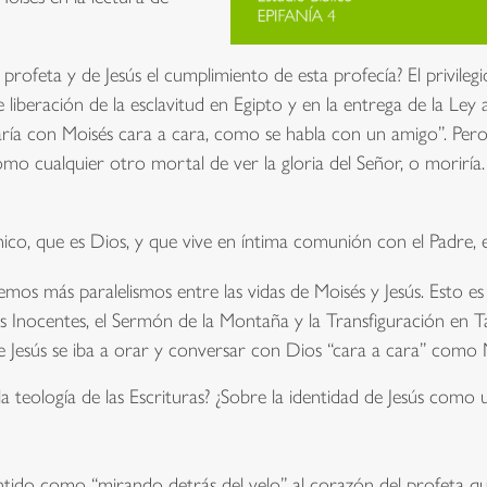
profeta y de Jesús el cumplimiento de esta profecía? El privile
 liberación de la esclavitud en Egipto y en la entrega de la Ley 
ría con Moisés cara a cara, como se habla con un amigo”. Pero in
omo cualquier otro mortal de ver la gloria del Señor, o moriría
único, que es Dios, y que vive en íntima comunión con el Padre,
emos más paralelismos entre las vidas de Moisés y Jesús. Esto es
os Inocentes, el Sermón de la Montaña y la Transfiguración en 
ue Jesús se iba a orar y conversar con Dios “cara a cara” como 
a teología de las Escrituras? ¿Sobre la identidad de Jesús como
tido como “mirando detrás del velo” al corazón del profeta qu