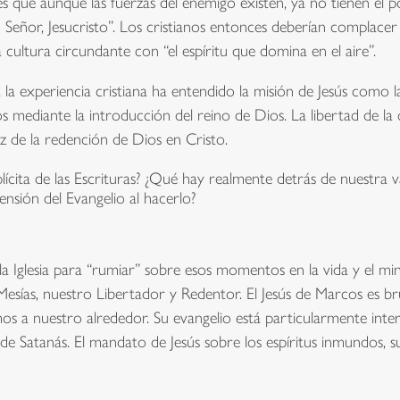
 que aunque las fuerzas del enemigo existen, ya no tienen el po
 Señor, Jesucristo”. Los cristianos entonces deberían complacer
 cultura circundante con “el espíritu que domina en el aire”.
, la experiencia cristiana ha entendido la misión de Jesús como
os mediante la introducción del reino de Dios. La libertad de la
 luz de la redención de Dios en Cristo.
cita de las Escrituras? ¿Qué hay realmente detrás de nuestra v
ensión del Evangelio al hacerlo?
 la Iglesia para “rumiar” sobre esos momentos en la vida y el min
esías, nuestro Libertador y Redentor. El Jesús de Marcos es br
mos a nuestro alrededor. Su evangelio está particularmente in
s de Satanás. El mandato de Jesús sobre los espíritus inmundos, 