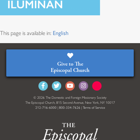
This page is available in:
English
Give to The
Episcopal Church
© 2026 The Domestic and Foreign Missionary Society
The Episcopal Church, 815 Second Avenue, New York, NY 10017
212-716-6000
|
800-334-7626
|
Terms of Service