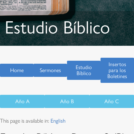
Estudio Bíblico
Insertos
Estudio
Home
Sermones
para los
Bíblico
Boletines
Año A
Año B
Año C
This page is available in:
English