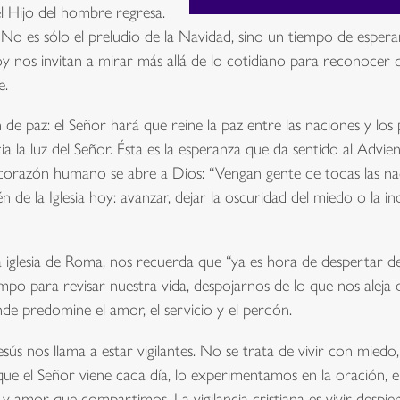
 el Hijo del hombre regresa.
 No es sólo el preludio de la Navidad, sino un tiempo de esperan
e hoy nos invitan a mirar más allá de lo cotidiano para reconoce
e.
n de paz: el Señor hará que reine la paz entre las naciones y lo
a la luz del Señor. Ésta es la esperanza que da sentido al Advi
el corazón humano se abre a Dios: “Vengan gente de todas las na
én de la Iglesia hoy: avanzar, dejar la oscuridad del miedo o la in
la iglesia de Roma, nos recuerda que “ya es hora de despertar d
mpo para revisar nuestra vida, despojarnos de lo que nos aleja d
de predomine el amor, el servicio y el perdón.
sús nos llama a estar vigilantes. No se trata de vivir con mied
s que el Señor viene cada día, lo experimentamos en la oración, 
 y amor que compartimos. La vigilancia cristiana es vivir despie