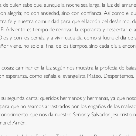
a de quien sabe que, aunque la noche sea larga, la luz del amane
on alegría; no con ansiedad, sino con confianza. Así como el d
ra fe y nuestra comunidad para que el ladrón del desánimo, de
 El Adviento es tiempo de renovar la esperanza y despertar el a
Dios y con los demás, y a vivir cada día como si fuera el día de
eñor viene, no sólo al final de los tiempos, sino cada día a enc
 cosas: caminar en la luz según nos muestra la profecía de Isaí
 con esperanza, como señala el evangelista Mateo. Despertemos,
 su segunda carta: queridos hermanos y hermanas, ya que nos
para que no seamos arrastrados por los engaños de los malva
conocimiento que nos da nuestro Señor y Salvador Jesucristo n
iempre! Amén.