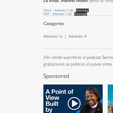
La Rvda. Marivel Milien
ejerce su minis
Word – Adviento 1 (A)
Descargar
PDF – Adviento 1 (A)
Descargar
Adviento 1a
Adviento A
¡No olvide suscribirse al
podcast Serm
grabaciones se publican el jueves antes 
Sponsored