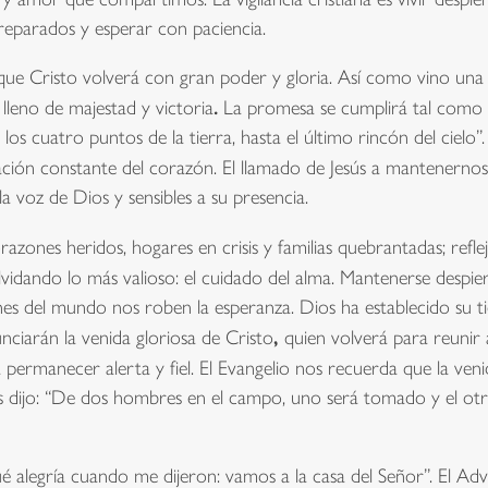
reparados y esperar con paciencia.
que Cristo volverá con gran poder y gloria. Así como vino una
.
lleno
de majestad y victoria
La promesa se cumplirá tal como d
 los cuatro puntos de la tierra, hasta el último rincón del cielo
ción constante del corazón. El llamado de Jesús a mantenernos
 la voz de Dios y sensibles a su presencia.
nes heridos, hogares en crisis y familias quebrantadas; reflej
lvidando lo más valioso: el cuidado del alma. Mantenerse despie
ciones del mundo nos roben la esperanza. Dios ha establecido s
,
unciarán la venida gloriosa de Cristo
quien volverá para reunir 
a
permanecer alerta y fiel. El Evangelio nos recuerda que la ven
s dijo: “De dos hombres en el campo, uno será tomado y el ot
 alegría cuando me dijeron: vamos a la casa del Señor”. El Adv