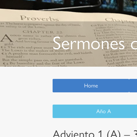
Sermones q
Home
Año A
Adviento 1 (A) –