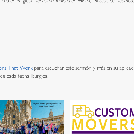
terio en la Iglesia Santísima Trinidad en Miami, Diocesis del Southeast
ons That Work
para escuchar este sermón y más en su aplicaci
de cada fecha litúrgica.