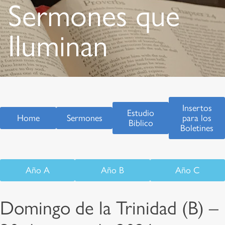
Sermones que
Iluminan
Insertos
Estudio
Home
Sermones
para los
Biblico
Boletines
Año A
Año B
Año C
Domingo de la Trinidad (B) –