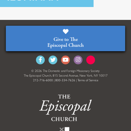
Give to The
Episcopal Church
© 2026 The Domestic and Foreign Missionary Society
The Episcopal Church, 815 Second Avenue, New York, NY 10017
212-716-6000
|
800-334-7626
|
Terms of Service