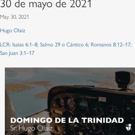
30 de mayo de 2021
May 30, 2021
Hugo Olaiz
LCR: Isaías 6:1–8; Salmo 29 o Cántico 6; Romanos 8:12–17;
San Juan 3:1–17