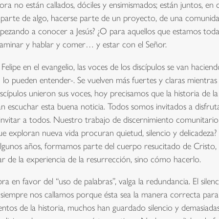
ora no están callados, dóciles y ensimismados; están juntos, e
parte de algo, hacerse parte de un proyecto, de una comunidad.
mpezando a conocer a Jesús? ¿O para aquellos que estamos todav
aminar y hablar y comer… y estar con el Señor.
Felipe en el evangelio, las voces de los discípulos se van hacie
 lo pueden entender-. Se vuelven más fuertes y claras mientras s
scípulos unieron sus voces, hoy precisamos que la historia de l
 escuchar esta buena noticia. Todos somos invitados a disfruta
a invitar a todos. Nuestro trabajo de discernimiento comunitari
e exploran nueva vida procuran quietud, silencio y delicadeza? 
gunos años, formamos parte del cuerpo resucitado de Cristo, nu
ar de la experiencia de la resurrección, sino cómo hacerlo.
 en favor del “uso de palabras”, valga la redundancia. El silen
iempre nos callamos porque ésta sea la manera correcta para c
entos de la historia, muchos han guardado silencio y demasiada