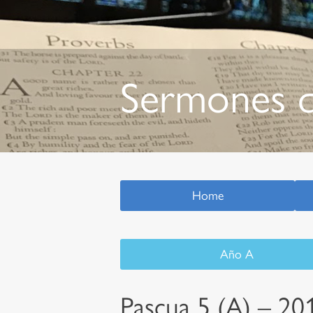
Sermones q
Home
Año A
Pascua 5 (A) – 20