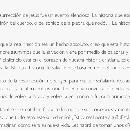
resurrección de Jesús fue un evento silencioso. La historia que 
tirón del cuerpo, o del sonido de la piedra que rodó… La histori
que la resurrección sea un hecho absoluto, creo que esta his
mpre asumimos que la salvación viene por medio de palabras y 
? El silencio está en el corazón de nuestra historia cristiana. Es
 vida. Nuestra historia de salvación se basa en un profundo silen
ato de la resurrección, no surgen para realizar señalamientos au
as palabras son intercambios inciertos en una conversación extra
pués de volver a la vida y volver a ver como si fuera la primera 
e también necesitaban frotarse los ojos de sus corazones y men
dad que todo esto esté sucediendo? ¿Estoy realmente aquí? ¿Está
imaginan cómo será su nueva vida. Les habrá de tomar unos días