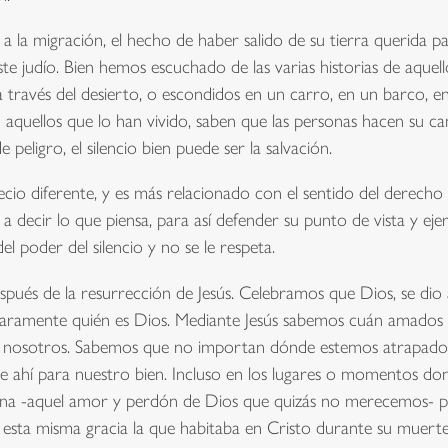
a la migración, el hecho de haber salido de su tierra querida p
e judío. Bien hemos escuchado de las varias historias de aquel
 través del desierto, o escondidos en un carro, en un barco, en 
o aquellos que lo han vivido, saben que las personas hacen su c
peligro, el silencio bien puede ser la salvación.
cio diferente, y es más relacionado con el sentido del derecho a
 decir lo que piensa, para así defender su punto de vista y ejer
del poder del silencio y no se le respeta.
pués de la resurrección de Jesús. Celebramos que Dios, se dio 
claramente quién es Dios. Mediante Jesús sabemos cuán amados 
 nosotros. Sabemos que no importan dónde estemos atrapados e
e ahí para nuestro bien. Incluso en los lugares o momentos do
 divina -aquel amor y perdón de Dios que quizás no merecemos-
sta misma gracia la que habitaba en Cristo durante su muerte. 