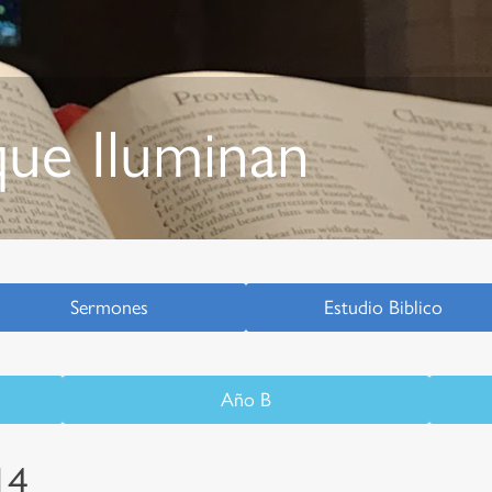
ue Iluminan
Sermones
Estudio Biblico
Año B
14