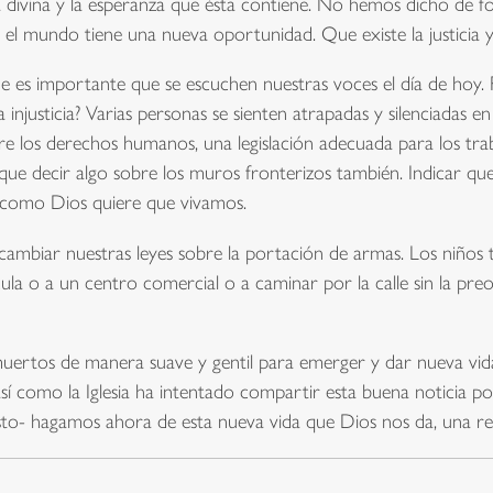
a divina y la esperanza que ésta contiene. No hemos dicho de fo
el mundo tiene una nueva oportunidad. Que existe la justicia y
e es importante que se escuchen nuestras voces el día de hoy. 
a injusticia? Varias personas se sienten atrapadas y silenciadas 
 los derechos humanos, una legislación adecuada para los tra
ue decir algo sobre los muros fronterizos también. Indicar que 
 como Dios quiere que vivamos.
mbiar nuestras leyes sobre la portación de armas. Los niños ti
cula o a un centro comercial o a caminar por la calle sin la pre
muertos de manera suave y gentil para emerger y dar nueva vida
 así como la Iglesia ha intentado compartir esta buena noticia 
sto- hagamos ahora de esta nueva vida que Dios nos da, una re