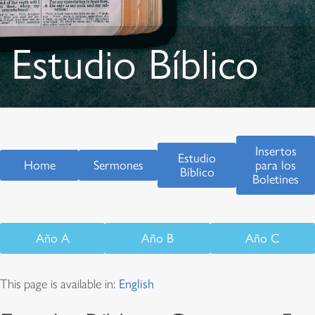
Estudio Bíblico
Insertos
Estudio
Home
Sermones
para los
Bíblico
Boletines
Año A
Año B
Año C
This page is available in:
English