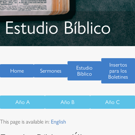
Estudio Bíblico
Insertos
Estudio
Home
Sermones
para los
Bíblico
Boletines
Año A
Año B
Año C
This page is available in:
English