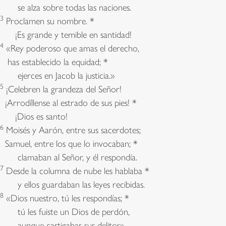
se alza sobre todas las naciones.
3
Proclamen su nombre. *
¡Es grande y temible en santidad!
4
«Rey poderoso que amas el derecho,
has establecido la equidad; *
ejerces en Jacob la justicia.»
5
¡Celebren la grandeza del Señor!
¡Arrodíllense al estrado de sus pies! *
¡Dios es santo!
6
Moisés y Aarón, entre sus sacerdotes;
Samuel, entre los que lo invocaban; *
clamaban al Señor, y él respondía.
7
Desde la columna de nube les hablaba *
y ellos guardaban las leyes recibidas.
8
«Dios nuestro, tú les respondías; *
tú les fuiste un Dios de perdón,
aunque castigabas sus delitos».