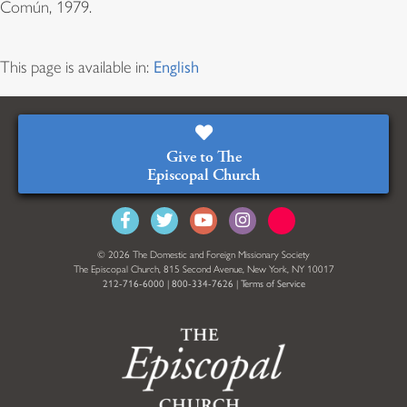
Común, 1979.
This page is available in:
English
Give to The
Episcopal Church
© 2026 The Domestic and Foreign Missionary Society
The Episcopal Church, 815 Second Avenue, New York, NY 10017
212-716-6000
|
800-334-7626
|
Terms of Service