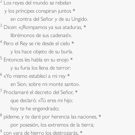
2
Los reyes del mundo se rebelan
y los príncipes conspiran juntos *
en contra del Señor y de su Ungido.
3
Dicen: «¡Rompamos ya sus ataduras, *
librémonos de sus cadenas!».
4
Pero el Rey se ríe desde el cielo *
y los hace objeto de su burla.
5
Entonces les habla en su enojo *
y su furia los llena de terror:
6
«Yo mismo establecí a mi rey *
en Sion, sobre mi monte santo».
7
Proclamaré el decreto del Señor, *
que declaró: «Tú eres mi hijo;
hoy te he engendrado;
8
pídeme, y te daré por herencia las naciones, *
por posesión, los extremos de la tierra;
9
con vara de hierro los destrozarás, *