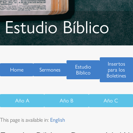
Estudio Bíblico
Insertos
Estudio
Home
Sermones
para los
Bíblico
Boletines
Año A
Año B
Año C
This page is available in:
English