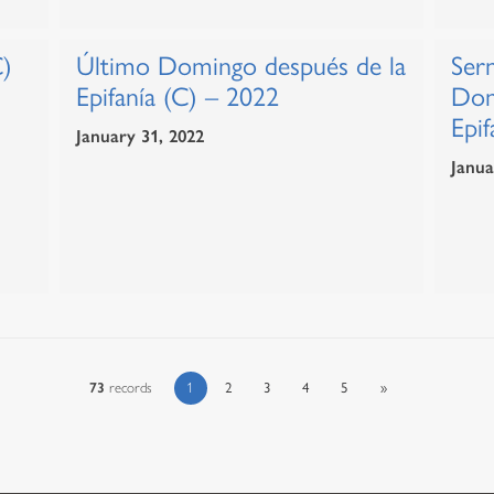
C)
Último Domingo después de la
Ser
Epifanía (C) – 2022
Dom
Epif
January 31, 2022
Janua
73
records
1
2
3
4
5
»