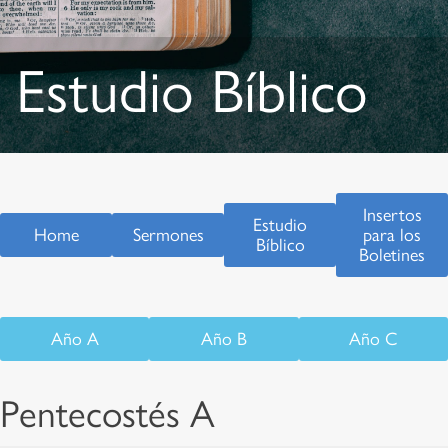
Estudio Bíblico
Insertos
Estudio
Home
Sermones
para los
Bíblico
Boletines
Año A
Año B
Año C
Pentecostés A